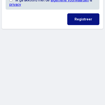
Ik ga akkoord met de
algemene voorwaarden
&
privacy
Registreer